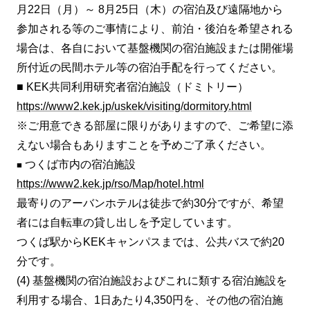
月22日（月）～ 8月25日（木）の宿泊及び遠隔地から
参加される等のご事情により、前泊・後泊を希望される
場合は、各自において基盤機関の宿泊施設または開催場
所付近の民間ホテル等の宿泊手配を行ってください。
■ KEK共同利用研究者宿泊施設（ドミトリー）
https://www2.kek.jp/uskek/visiting/dormitory.html
※ご用意できる部屋に限りがありますので、ご希望に添
えない場合もありますことを予めご了承ください。
つくば市内の宿泊施設
■
https://www2.kek.jp/rso/Map/hotel.html
最寄りのアーバンホテルは徒歩で約30分ですが、希望
者には自転車の貸し出しを予定しています。
つくば駅からKEKキャンパスまでは、公共バスで約20
分です。
(4) 基盤機関の宿泊施設およびこれに類する宿泊施設を
利用する場合、1日あたり4,350円を、その他の宿泊施