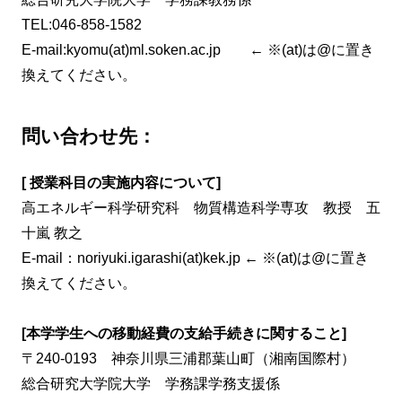
TEL:046-858-1582
E-mail:kyomu(at)ml.soken.ac.jp ← ※(at)は@に置き
換えてください。
問い合わせ先：
[
授業科目の実施内容について]
高エネルギー科学研究科 物質構造科学専攻 教授 五
十嵐 教之
E-mail：noriyuki.igarashi(at)kek.jp ← ※(at)は@に置き
換えてください。
[本学学生への移動経費の支給手続きに関すること]
〒240-0193 神奈川県三浦郡葉山町（湘南国際村）
総合研究大学院大学 学務課学務支援係