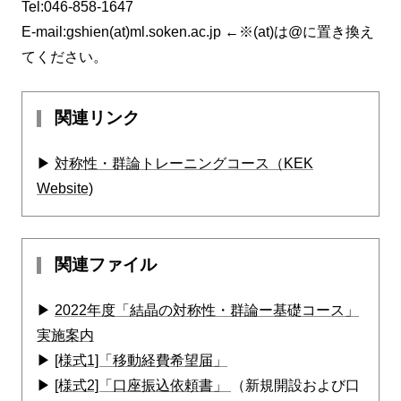
Tel:046-858-1647
E-mail:gshien(at)ml.soken.ac.jp ←※(at)は@に置き換え
てください。
関連リンク
▶
対称性・群論トレーニングコース（KEK
Website)
関連ファイル
▶
2022年度「結晶の対称性・群論ー基礎コース」
実施案内
▶
[様式1]「移動経費希望届」
▶
[様式2]「口座振込依頼書」
（新規開設および口