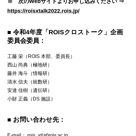
※ 次のWebサイトよりお申し込みください ⇒
https://roisxtalk2022.rois.jp/
■ 令和4年度「ROISクロストーク」企画
委員会委員：
工藤 栄（ROIS 本部、委員長）
西山 尚典（極地研）
藤井 海斗（情報研）
清水 信夫（統数研）
安達 佳樹（遺伝研）
小財 正義（DS 施設）
■ お問い合わせ先：
E-mail：
rois_xt(at)rois.ac.jp