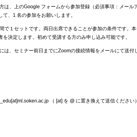
方は、上のGoogle フォームから参加登録（必須事項：メー
して、1 名の参加をお願いします。
間で１セットです。両日出席できることが参加の条件です。本
者を決定します。初めて受講する方のみ申し込み可能です。
には、セミナー前日までにZoomの接続情報をメールにて送付
u[at]ml.soken.ac.jp （ [at] を @ に置き換えて送信ください