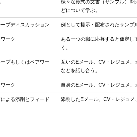
義
様々な形式の文書（サンプル）を
どについて学ぶ。
ループディスカッション
例として提示・配布されたサンプ
人ワーク
ある一つの職に応募すると仮定し
く。
ループもしくはペアワー
互いのEメール、CV・レジュメ
などを話し合う。
人ワーク
自身のEメール、CV・レジュメ、
師による添削とフィード
添削したEメール、CV・レジュ
ク