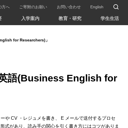
サ
の方へ
ご寄附のお願い
お問い合わせ
English
要
入学案内
教育・研究
学生生活
h for Researchers)」
siness English for
 CV ・レジュメを書き、 E メールで送付するプロセ
の形式があり、読み手の関心を引く書き方にはコツがありま