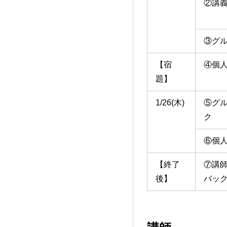
②講
③グ
【宿
④個
題】
1/26(木)
⑤グ
ク
⑥個
【終了
⑦講
後】
バッ