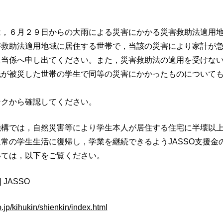
は，６月２９日からの大雨による災害にかかる災害救助法適用
害救助法適用地域に居住する世帯で，当該の災害により家計が
担当係へ申し出てください。また，災害救助法の適用を受けな
先が被災した世帯の学生で同等の災害にかかったものについて
ンクから確認してください。
機構では，自然災害等により学生本人が居住する住宅に半壊以
常の学生生活に復帰し，学業を継続できるようJASSO支援金
いては，以下をご覧ください。
 JASSO
.jp/kihukin/shienkin/index.html