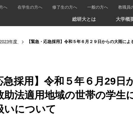
方へ
在学生の方へ
修了生の方へ
一般の方へ
教職員
総研大とは
大学概
2023年度
【緊急・応急採用】令和５年６月２９日からの大雨による災害にかかる
応急採用】令和５年６月29日
救助法適用地域の世帯の学生
扱いについて