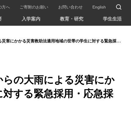
サ
の方へ
ご寄附のお願い
お問い合わせ
English
要
入学案内
教育・研究
学生生活
災害救助法適用地域の世帯の学生に対する緊急採用・応急採用の取り扱いについて
からの大雨による災害にか
に対する緊急採用・応急採