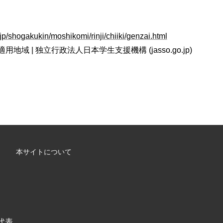
jp/shogakukin/moshikomi/rinji/chiiki/genzai.html
域 | 独立行政法人日本学生支援機構 (jasso.go.jp)
本サイトについて
/ 代表