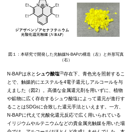
図１：本研究で開発した光触媒N-BAPの構造（左）と外形写真
（右）
(3)
N-BAPは水と
シュウ酸塩
存在下、青色光を照射するこ
とで、触媒的にエステルを4電子還元しアルコールを与
えました（図2）。高価な金属還元剤を用いずに、植物
や鉱物に広く存在するシュウ酸塩によって還元が進行す
ることはSDGsに合致した還元手法といえます。一方、
N-BAPに代えて光酸化還元反応で広く用いられている
イリジウムやルテニウムなどの貴金属光触媒を用いた場
合では、アルコールはほとんど生成しませんでした。本