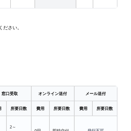
ください。
窓口受取
オンライン送付
メール送付
用
所要日数
費用
所要日数
費用
所要日数
2～
0円
即時交付
発行不可