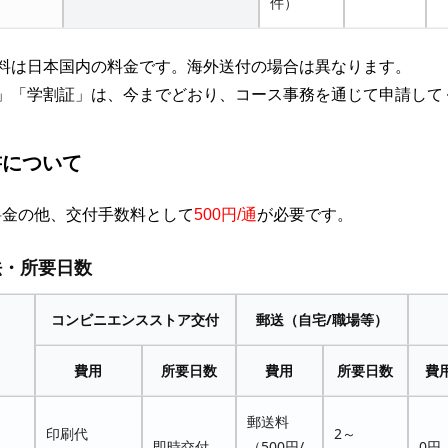
件）
料は日本国内の料金です。海外送付の場合は異なります。
」「学割証」は、今までどおり、コース事務を通じて申請して
書について
料金の他、交付手数料として
500円/通
が必要です。
法・所要日数
コンビニエンスストア交付
郵送（自宅/職場等）
費用
所要日数
費用
所要日数
費
郵送料
印刷代
2～
即時交付
（500円/
0円