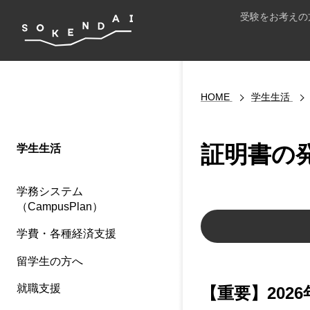
受験をお考えの
HOME
学生生活
証明書の
学生生活
学務システム
（CampusPlan）
学費・各種経済支援
留学生の方へ
就職支援
【重要】202