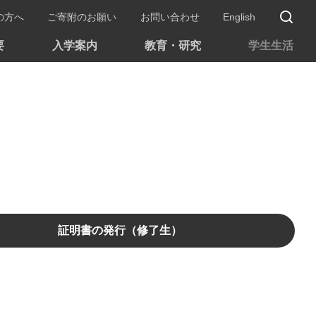
サ
の方へ
ご寄附のお願い
お問い合わせ
English
要
入学案内
教育・研究
学生生活
証明書の発行（修了生）