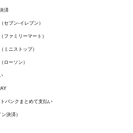
決済
（セブン-イレブン）
（ファミリーマート）
（ミニストップ）
（ローソン）
い
AY
フトバンクまとめて支払い
ライン決済）