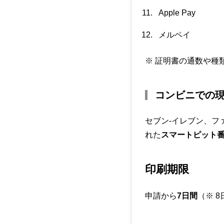
Apple Pay
メルペイ
※ 証明書の通数や種
コンビニでの現金
セブン-イレブン、フ
れた
スマートピット
印刷期限
申請から
7日間
（
※ 