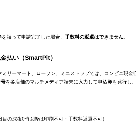
類を誤って申請完了した場合、
手数料の返還はできません
。
払い（SmartPit）
ァミリーマート、ローソン、ミニストップでは、コンビニ現金収納
番号
を各店舗のマルチメディア端末に入力して申込券を発行し
8日目の深夜0時以降は印刷不可・手数料返還不可
）