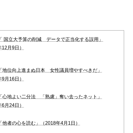
「 国立大予算の削減 データで正当化する誤用」
年12月9日）
回「地位向上進まぬ日本 女性議員増やすべきだ」
年9月16日）
回「心地よい二分法 「熟慮」奪い去ったネット」
年6月24日）
「他者の心を読む」（2018年4月1日）