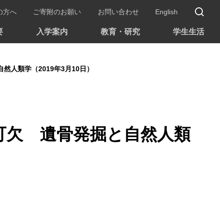
サ
の方へ
ご寄附のお願い
お問い合わせ
English
要
入学案内
教育・研究
学生生活
人類学（2019年3月10日）
可欠 遺骨発掘と自然人類