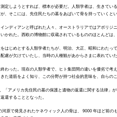
を測定しようとすれば、標本が必要だ。人類学者は、生きてい
だが、そこには、先住民たちの墓をあばいて骨を持っていくと
・インディアンと呼ばれた人々、オーストラリアではアボリジ
ていかれた。西欧の博物館に収蔵されているもののほとんどは
大をはじめとする人類学者たちが、明治、大正、昭和にわたっ
る配慮が欠けていたし、当時の人種観があからさまに表れてい
は終わった。現在の人類学者で、ヒト集団間の違いを優劣で考
てきた道筋をよく知り、この分野が持つ社会的意味を、自らの
 年に、「アメリカ先住民の墓の保護と遺物の返還に関する法律
に返還することとなった。
州の河原で発見されたケネウィック人の骨は、 9000 年ほど