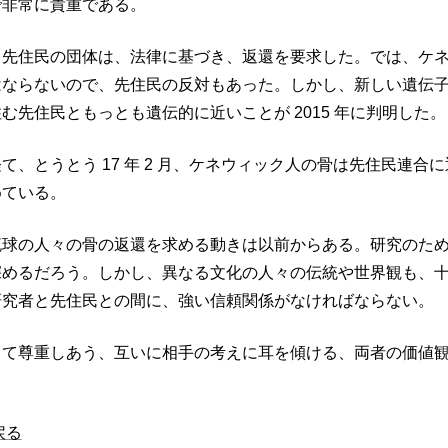
で非常に貴重である。
、先住民の団体は、法律に基づき、返還を要求した。では、ケ
はならないので、先住民の反対もあった。しかし、新しい遺伝
む先住民ともっとも遺伝的に近いことが 2015 年に判明した。
て、とうとう 17 年 2 月、ケネウィック人の骨は先住民連
めている。
琉球の人々の骨の返還を求める動きは以前からある。研究のた
深めるだろう。しかし、異なる文化の人々の伝統や世界観も、
研究者と先住民との間に、強い信頼関係がなければならない。
して尊重しあう、互いに相手の考えに耳を傾ける、両者の価値
戻る