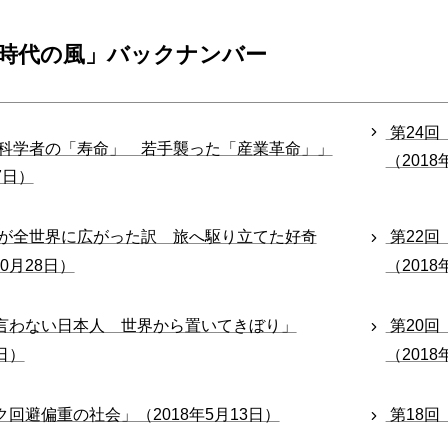
時代の風」バックナンバー
第24回
む科学者の「寿命」 若手襲った「産業革命」」
（2018
7日）
トが全世界に広がった訳 旅へ駆り立てた好奇
第22
10月28日）
（2018
言わない日本人 世界から置いてきぼり」
第20
5日）
（2018
ク回避偏重の社会」（2018年5月13日）
第18回