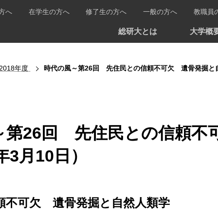
方へ
在学生の方へ
修了生の方へ
一般の方へ
教職員
総研大とは
大学概
2018年度
時代の風～第26回 先住民との信頼不可欠 遺骨発掘と自然
～第26回 先住民との信頼不
年3月10日）
頼不可欠 遺骨発掘と自然人類学