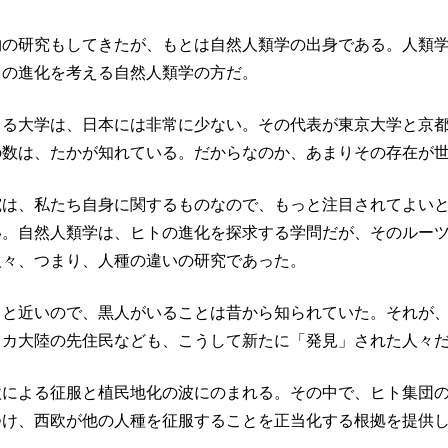
物の研究もしてきたが、もとは自然人類学の出身である。人類
トの進化を考える自然人類学の方だ。
る大学は、日本には非常に少ない。その代表が東京大学と京都大
の数は、たかが知れている。だからなのか、あまりその存在が
究は、私たち自身に関するものなので、もっと注目されてよい
い。自然人類学は、ヒトの進化を探求する学問だが、そのルー
人々、つまり、人種の違いの研究であった。
カと近いので、黒人がいることは昔から知られていた。それが
リカ大陸の先住民なども、こうして新たに「発見」された人々
欧による征服と植民地化の波にのまれる。その中で、ヒト集団
つけ、西欧が他の人種を征服することを正当化する根拠を提供