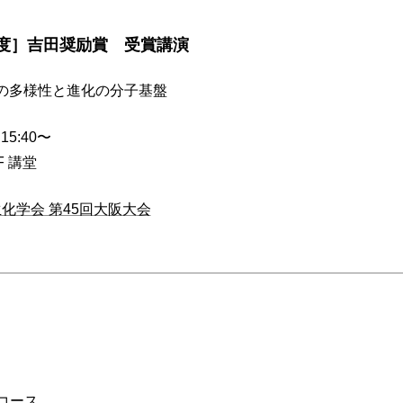
3年度］吉田奨励賞 受賞講演
虫の多様性と進化の分子基盤
5:40〜
 講堂
化学会 第45回大阪大会
コース