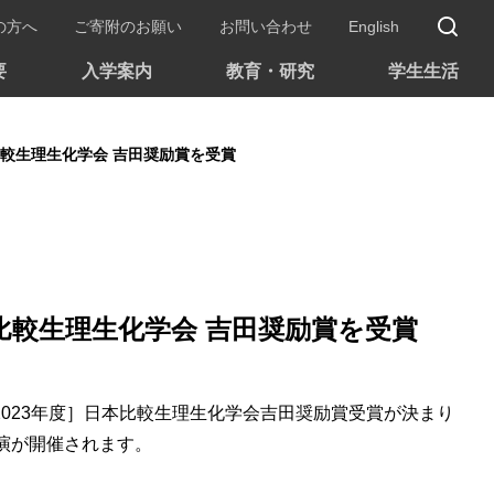
サ
の方へ
ご寄附のお願い
お問い合わせ
English
要
入学案内
教育・研究
学生生活
比較生理生化学会 吉田奨励賞を受賞
比較生理生化学会 吉田奨励賞を受賞
2023年度］日本比較生理生化学会吉田奨励賞受賞が決まり
講演が開催されます。