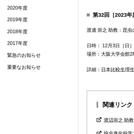
2020年度
第32回［202
2019年度
渡邊 崇之 助教：昆
2018年度
2017年度
日時： 12月3日［日］1
場所：大阪大学会館2F
緊急のお知らせ
重要なお知らせ
詳細：
日本比較生理生
関連リンク
渡辺崇之 助教
統合進化科学