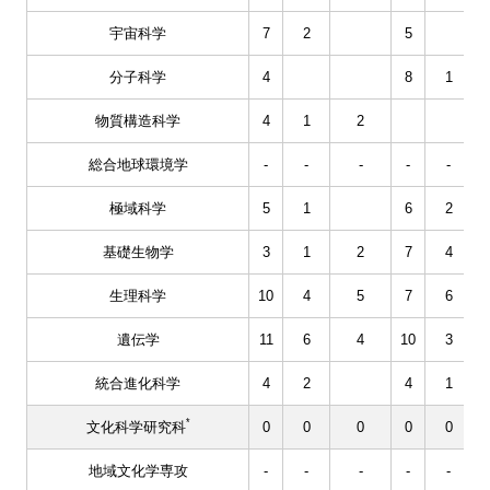
宇宙科学
7
2
5
分子科学
4
8
1
物質構造科学
4
1
2
総合地球環境学
-
-
-
-
-
極域科学
5
1
6
2
基礎生物学
3
1
2
7
4
生理科学
10
4
5
7
6
遺伝学
11
6
4
10
3
統合進化科学
4
2
4
1
*
文化科学研究科
0
0
0
0
0
地域文化学専攻
-
-
-
-
-