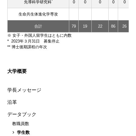
*
先導科学研究科
0
0
0
0
0
生命共生体進化学専攻
合計
79
19
22
86
26
※ 女子・外国人留学生はともに内数
* 2023年３月31日 募集停止
** 博士後期課程の年次
大学概要
学長メッセージ
沿革
データブック
教職員数
学生数