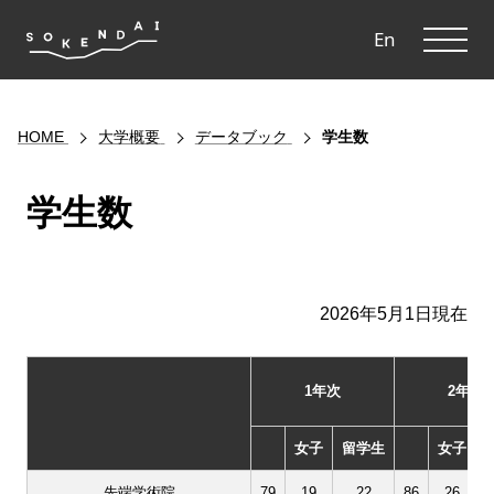
ME
En
HOME
大学概要
データブック
学生数
学生数
2026年5月1日現在
1年次
2年次
女子
留学生
女子
先端学術院
79
19
22
86
26