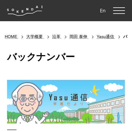
ME
En
HOME
大学概要
沿革
岡田 泰伸
Yasu通信
バッ
バックナンバー