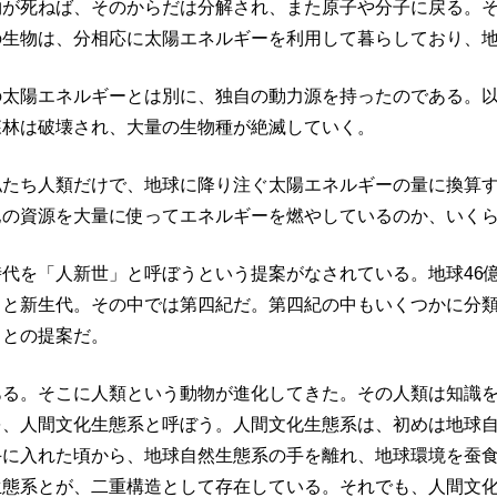
物が死ねば、そのからだは分解され、また原子や分子に戻る。
の生物は、分相応に太陽エネルギーを利用して暮らしており、
の太陽エネルギーとは別に、独自の動力源を持ったのである。
森林は破壊され、大量の生物種が絶滅していく。
私たち人類だけで、地球に降り注ぐ太陽エネルギーの量に換算
他の資源を大量に使ってエネルギーを燃やしているのか、いく
代を「人新世」と呼ぼうという提案がなされている。地球46
うと新生代。その中では第四紀だ。第四紀の中もいくつかに分
うとの提案だ。
ある。そこに人類という動物が進化してきた。その人類は知識
を、人間文化生態系と呼ぼう。人間文化生態系は、初めは地球
手に入れた頃から、地球自然生態系の手を離れ、地球環境を蚕
生態系とが、二重構造として存在している。それでも、人間文