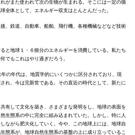
それがまた使われて次の生物が生まれる。そこには一定の循
地球全体として、エネルギー収支はとんとんだった。
以後、鉄道、自動車、船舶、飛行機、各種機械などなど技術
すると地球１・６個分のエネルギーを消費している。私たち
ら何でもこれはやり過ぎだろう。
億年の年代は、地質学的にいくつかに区分されており、現
類され、今は完新世である。その直近の時代として、新たに
を共有して文化を築き、さまざまな発明をし、地球の表面を
自然生態系の中に完全に組み込まれていた。しかし、特に人
食しながら肥大化していく。今や、この地球上には、地球自
化生態系が、地球自然生態系の基盤の上に成り立っているこ