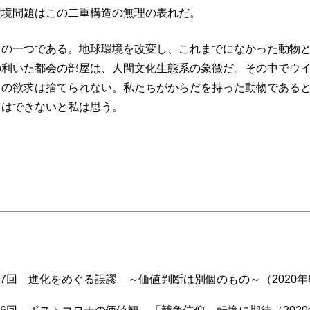
環境問題はこの二重構造の無理の表れだ。
その一つである。地球環境を改変し、これまでになかった動物
の利いた都会の部屋は、人間文化生態系の象徴だ。その中でウ
らの欲求は捨てられない。私たちがからだを持った動物である
とはできないと私は思う。
7回 進化をめぐる誤謬 ～価値判断は別個のもの～（2020年6