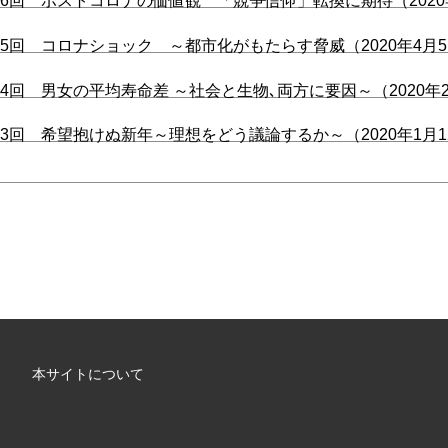
6回 ポストコロナの価値観 「競争信仰」転換に期待（2020年
5回 コロナショック ～都市化がもたらす脅威（2020年4月
4回 男女の平均寿命差 ～社会と生物､両方に要因～（2020年2
3回 希望抱けぬ新年～理想をどう議論するか～（2020年1月1
本サイトについて