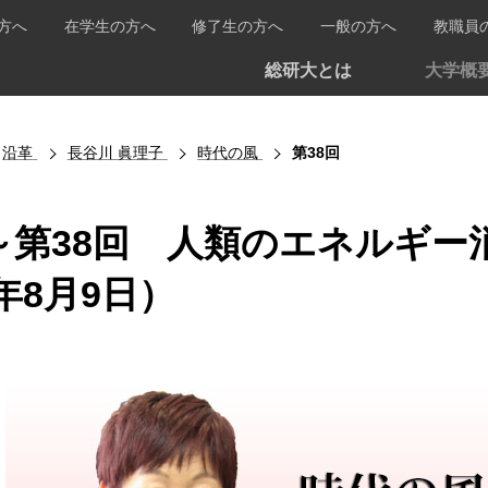
方へ
在学生の方へ
修了生の方へ
一般の方へ
教職員
総研大とは
大学概
沿革
長谷川 眞理子
時代の風
第38回
第38回 人類のエネルギー消
0年8月9日）