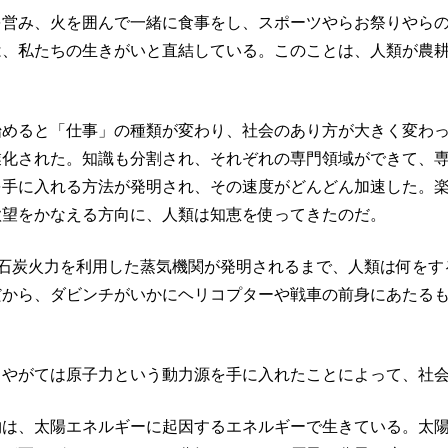
を営み、火を囲んで一緒に食事をし、スポーツやらお祭りやら
は、私たちの生きがいと直結している。このことは、人類が農
始めると「仕事」の種類が変わり、社会のあり方が大きく変わ
業化された。知識も分割され、それぞれの専門領域ができて、
を手に入れる方法が発明され、その速度がどんどん加速した。
欲望をかなえる方向に、人類は知恵を使ってきたのだ。
紀に石炭火力を利用した蒸気機関が発明されるまで、人類は何を
だから、ダビンチがいかにヘリコプターや戦車の前身にあたる
、やがては原子力という動力源を手に入れたことによって、社
物は、太陽エネルギーに起因するエネルギーで生きている。太