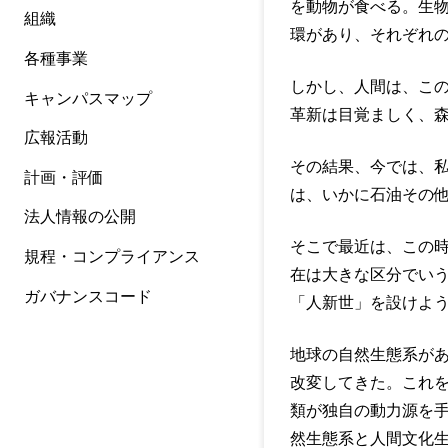
を動物が食べる。生
組織
環があり、それぞれ
各種事業
しかし、人間は、こ
キャンパスマップ
革新は目覚ましく、
広報活動
その結果、今では、
計画・評価
は、いかに石油その
法人情報の公開
そこで最近は、この時
規程・コンプライアンス
在は大きな区分でい
ガバナンスコード
「人新世」を設けよ
地球の自然生態系が
改変してきた。これ
類が独自の動力源を
然生態系と人間文化