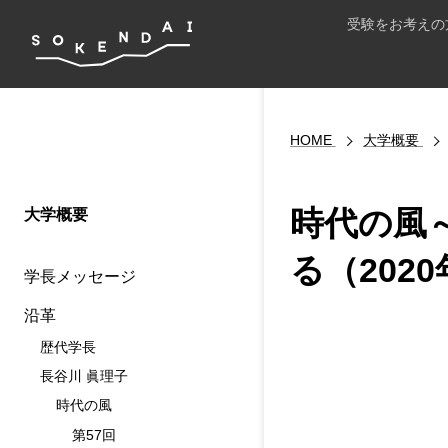
受験をお考えの
HOME
大学概要
時代の風～
大学概要
る（202
学長メッセージ
沿革
歴代学長
長谷川 眞理子
時代の風
第57回