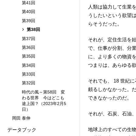
第41回
人類は協力して生業
第40回
うしたいという欲望
第39回
らそうだった。
第38回
第37回
それが、定住生活を
第36回
で、仕事が分割、分
第35回
に、より多くの物資
つまりは、あらゆる
第34回
第33回
それでも、 18 世
第32回
頼るしかなかった。
時代の風～第58回 変
わる世界 今はどこも
できなかったのだ。
途上国？（2023年2月5
日）
それが、石炭、石油
岡田 泰伸
地球上のすべての生
データブック