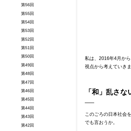
第56回
第55回
第54回
第53回
第52回
第51回
第50回
私は、2016年4月
第49回
視点から考えていき
第48回
第47回
「和」乱さな
第46回
第45回
第44回
このごろの日本社会
第43回
でも言おうか。
第42回