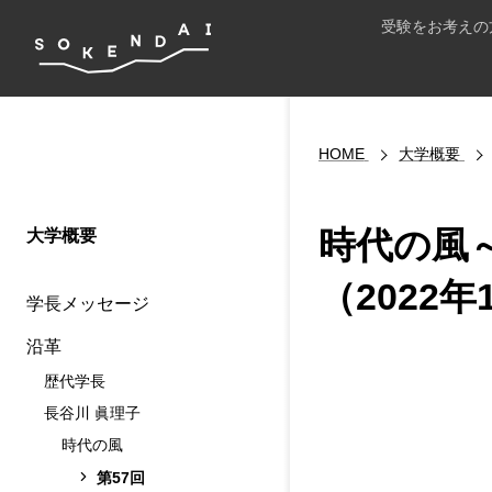
受験をお考えの
HOME
大学概要
時代の風
大学概要
（2022年
学長メッセージ
沿革
歴代学長
長谷川 眞理子
時代の風
第57回