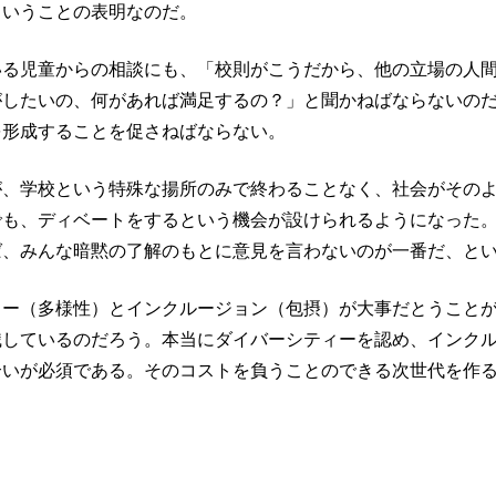
ということの表明なのだ。
いる児童からの相談にも、「校則がこうだから、他の立場の人
がしたいの、何があれば満足するの？」と聞かねばならないの
を形成することを促さねばならない。
が、学校という特殊な揚所のみで終わることなく、社会がその
でも、ディベートをするという機会が設けられるようになった
ば、みんな暗黙の了解のもとに意見を言わないのが一番だ、と
ィー（多様性）とインクルージョン（包摂）が大事だとうこと
識しているのだろう。本当にダイバーシティーを認め、インク
合いが必須である。そのコストを負うことのできる次世代を作