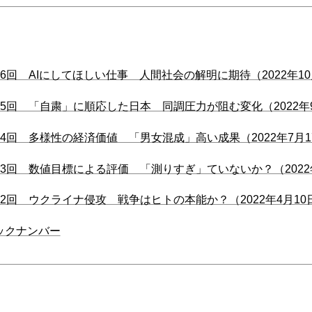
6回 AIにしてほしい仕事 人間社会の解明に期待（2022年10
5回 「自粛」に順応した日本 同調圧力が阻む変化（2022年
4回 多様性の経済価値 「男女混成」高い成果（2022年7月1
3回 数値目標による評価 「測りすぎ」ていないか？（2022年
2回 ウクライナ侵攻 戦争はヒトの本能か？（2022年4月10
ックナンバー