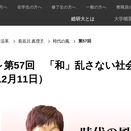
方へ
在学生の方へ
修了生の方へ
一般の方へ
教職員
総研大とは
大学概
沿革
長谷川 眞理子
時代の風
第57回
～第57回 「和」乱さない社
12月11日）