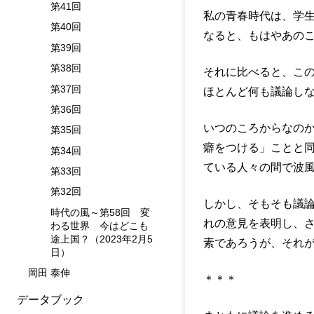
第41回
私の青春時代は、学生
第40回
なると、もはやあの
第39回
第38回
それに比べると、こ
第37回
ほとんど何も議論し
第36回
いつのころからなの
第35回
癖をつける」ことと
第34回
ている人々の間で波
第33回
第32回
しかし、そもそも議
時代の風～第58回 変
れの意見を表明し、
わる世界 今はどこも
途上国？（2023年2月5
素であろうが、それ
日）
岡田 泰伸
＊＊＊
データブック