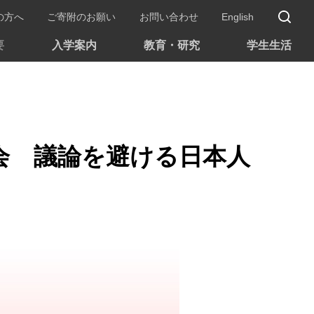
サ
の方へ
ご寄附のお願い
お問い合わせ
English
要
入学案内
教育・研究
学生生活
会 議論を避ける日本人